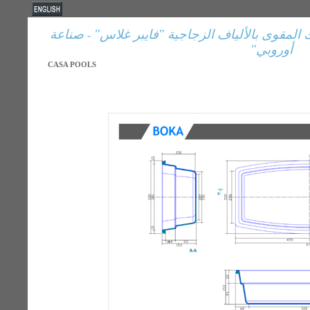
صناعة
فايبر غلاس"
"
 المقوى بالألياف الزجاجية
-
"
أوروبي
CASA POOLS